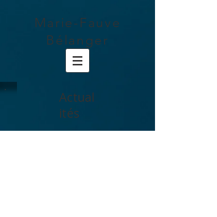
Marie-Fauve
Bélanger
Actual
ités