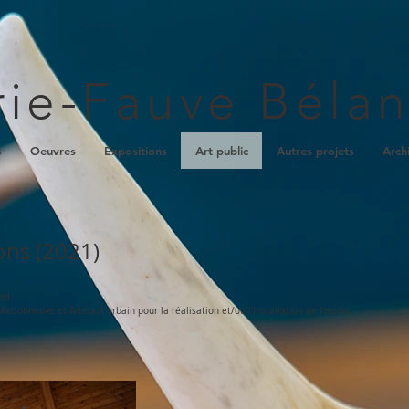
ie-Fauve Béla
s
Oeuvres
Expositions
Art public
Autres projets
Arch
ons (2021)
int
isonneuve et Artéfact urbain pour la réalisation et/ou l'installation de l'œuvre.