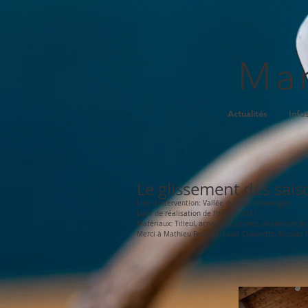
Mar
Actualités
Info
Le glissement des sais
Lieu d'intervention: Vallée du Parc, Shawinigan
Date de réalisation de l'
œuvre: 2021
Matériaux: Tilleul, acryliques colorés, aluminium pe
Merci à Mathieu Fecteau, Louis Chaurette, Nicolas Ma