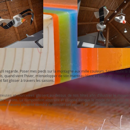
iaume
u’il regarde. Poser mes pieds sur la montagne aux mille couleurs. Saisir toute la
uis, quand vient l’hiver, m'envelopper de son manteau blanc et sillonner à toute al
t fait glisser à travers les saisons.
mineuses et morcelées glissent au-dessus de nos têtes afin d’illustrer le mouv
es saisons. La composition abstraite et colorée évoque le mode de vie actif de la
saisons, l’œuvre vibrante viendra dynamiser cet espace de rassemblements familial