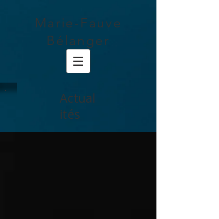
Marie-Fauve
Bélanger
Actual
ités