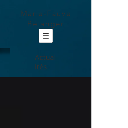
Marie-Fauve
Bélanger
Actual
ités